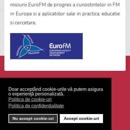
misiunii EuroFM de progres a cunostintelor in FM
in Europa si a aplicatiilor sale in practica, educatie
si cercetare.
Webdesign Agency
Red Bullet Grup
Doar acceptând cookie-urile vă putem asigura
o experienţă personalizată.
Politica de confidentialitate
Politica de cookie-uri
Politica de confidentialitate
Politica de cookie-uri
Nu accept cookie-uri
Accept cookie-uri