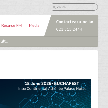
Contacteaza-ne la:
Resurse FM
Media
021 313 2444
lt...