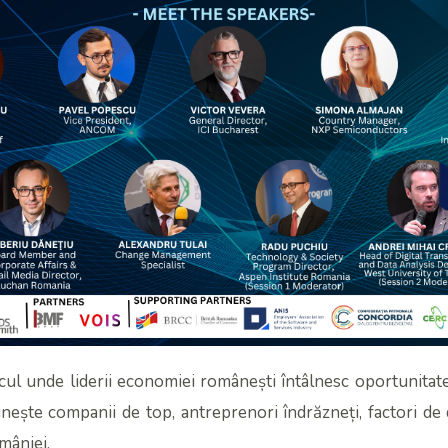
cul unde liderii economiei românești întâlnesc oportunita
unește companii de top, antreprenori îndrăzneți, factori de 
mâniei.