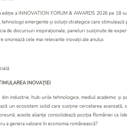
a ediție a INNOVATION FORUM & AWARDS 2026 pe 18 iunie,
, tehnologii emergente și soluții strategice care stimulează p
ficia de discursuri inspiraționale, paneluri susținute de expe
re onorează cele mai relevante inovații ale anului.
cială
 STIMULAREA INOVAȚIEI
i din industrie, hub-urile tehnologice, mediul academic și p
ază un ecosistem solid care susține cercetarea avansată, st
mpreună, aceste alianțe consolidează poziția României ca lide
ntru a genera valoare în economia românească?