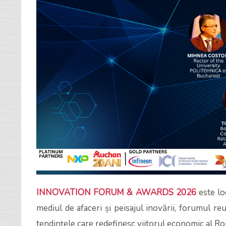
INNOVATION FORUM & AWARDS 2026
este lo
mediul de afaceri și peisajul inovării, forumul re
tendințele care redefinesc viitorul economic al Ro