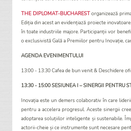
THE DIPLOMAT-BUCHAREST
organizează prim
Ediția din acest an evidențiază proiecte inovatoare
în toate industriile majore. Participanții vor bene
o exclusivistă Gală a Premiilor pentru Inovație, ca
AGENDA EVENIMENTULUI
13:00 - 13:30 Cafea de bun venit & Deschidere ofi
13:30 - 15:00 SESIUNEA I – SINERGII PENTRU
Inovația este un demers colaborativ în care lideri
pentru a accelera progresul. Aceste sinergii cree
adoptarea soluțiilor inteligente și sustenabile. Î
actorii-cheie și ce instrumente sunt necesare pe