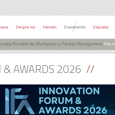
casa
Despre noi
Membri
Evenimente
Educatie
ociația Română de Workplace și Facility Management.
Mai mu
 & AWARDS 2026