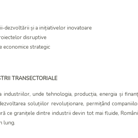
i-dezvoltării și a inițiativelor inovatoare
roiectelor disruptive
le economice strategic
DUSTRII TRANSECTORIALE
 industriilor, unde tehnologia, producția, energia și fina
dezvoltarea soluțiilor revoluționare, permițând companiilor 
ură ce granițele dintre industrii devin tot mai fluide, Româ
n lung.